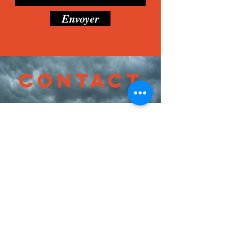
Envoyer
Contact
info@msnettoyageventilation.com
Tel. 581-372-
1189
562 Rte 275, Saint-Zacharie, Qc,
G0M 2C0